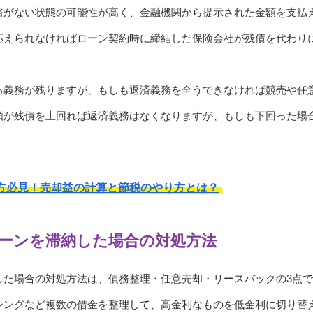
裕がない状態の可能性が高く、金融機関から提示された金額を支払
応えられなければローン契約時に締結した保険会社が残債を代わり
る義務が残りますが、もしも返済義務を全うできなければ競売や任
額が残債を上回れば返済義務はなくなりますが、もしも下回った場
方必見！売却益の計算と節税のやり方とは？
ーンを滞納した場合の対処方法
した場合の対処方法は、債務整理・任意売却・リースバックの3点
シングなど複数の借金を整理して、高金利なものを低金利に切り替