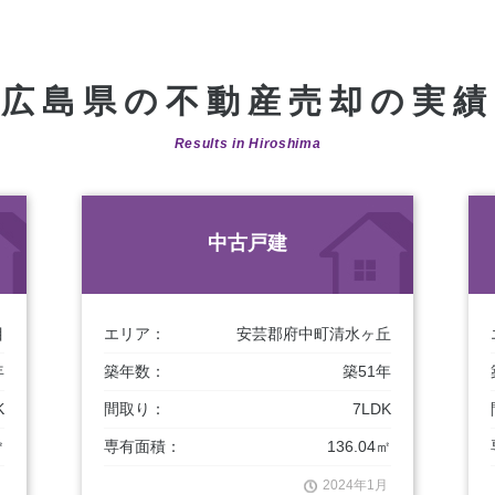
広島県の不動産売却の実績
Results in Hiroshima
中古戸建
目
エリア：
安芸郡府中町清水ヶ丘
年
築年数：
築51年
K
間取り：
7LDK
㎡
専有面積：
136.04㎡
月
2024年1月