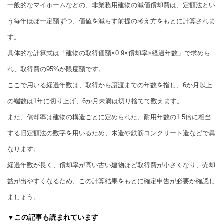
一般的なマイホームなどの、非業務用建物の減価償却費は、定額法とい
う毎年ほぼ一定額ずつ、価値を減らす前提の考え方をもとに計算されま
す。
具体的な計算式は「建物の取得価額×0.9×償却率×経過年数」で求めら
れ、取得費の95%が限度額です。
ここで用いる経過年数は、取得から譲渡までの年数を指し、6か月以上
の端数は1年に切り上げ、6か月未満は切り捨てて数えます。
また、償却率は建物の構造ごとに定められた、耐用年数の1.5倍に相当
する旧定額法の数字を用いるため、木造や鉄筋コンクリート造などで異
なります。
経過年数が長く、償却率が高い古い建物ほど取得費が小さくなり、売却
益が出やすくなるため、この計算結果をもとに確定申告が必要か確認し
ましょう。
▼この記事も読まれています