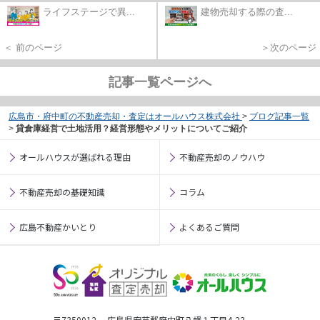
ライフステージで異...
建物売却する際の査...
＜ 前のページ
＞次のページ
記事一覧ページへ
広島市・府中町の不動産売却・査定はオールハウス株式会社
>
ブログ記事一覧
>
貸倉庫経営で土地活用？経営形態やメリットについてご紹介
オールハウスが選ばれる理由
不動産売却のノウハウ
不動産売却の基礎知識
コラム
広島不動産かいとり
よくあるご質問
〒7350012 広島県安芸郡府中町八幡１丁目4-23