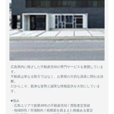
広島県内に根ざした不動産売却の専門サービスを展開していま
す。
不動産は単なる取引ではなく、お客様の大切な資産に関わる決
断。
だからこそ、親身な姿勢と誠実な情報提供を大切にしていま
す。
■強み
・広島エリアで創業48年の不動産売却 / 買取査定実績
・地域特性 / 市場動向 / 税務面を踏まえた根拠ある査定