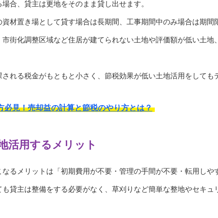
る場合、貸主は更地をそのまま貸し出せます。
の資材置き場として貸す場合は長期間、工事期間中のみ場合は期間
、市街化調整区域など住居が建てられない土地や評価額が低い土地
課される税金がもともと小さく、節税効果が低い土地活用をしても
方必見！売却益の計算と節税のやり方とは？
地活用するメリット
こなるメリットは「初期費用が不要・管理の手間が不要・転用しや
ても貸主は整備をする必要がなく、草刈りなど簡単な整地やセキュ