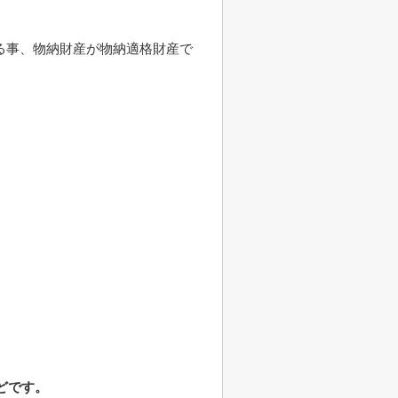
る事、物納財産が物納適格財産で
どです。