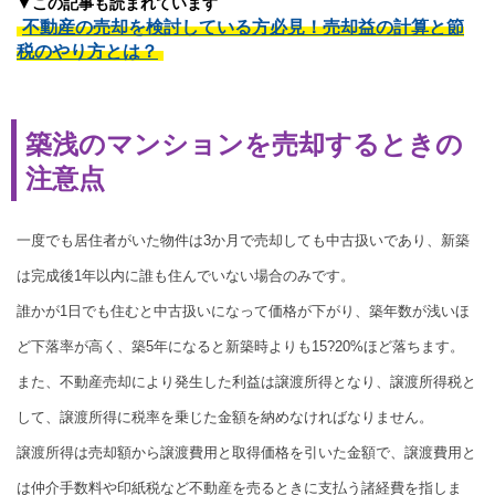
▼この記事も読まれています
不動産の売却を検討している方必見！売却益の計算と節
税のやり方とは？
築浅のマンションを売却するときの
注意点
一度でも居住者がいた物件は3か月で売却しても中古扱いであり、新築
は完成後1年以内に誰も住んでいない場合のみです。
誰かが1日でも住むと中古扱いになって価格が下がり、築年数が浅いほ
ど下落率が高く、築5年になると新築時よりも15?20%ほど落ちます。
また、不動産売却により発生した利益は譲渡所得となり、譲渡所得税と
して、譲渡所得に税率を乗じた金額を納めなければなりません。
譲渡所得は売却額から譲渡費用と取得価格を引いた金額で、譲渡費用と
は仲介手数料や印紙税など不動産を売るときに支払う諸経費を指しま