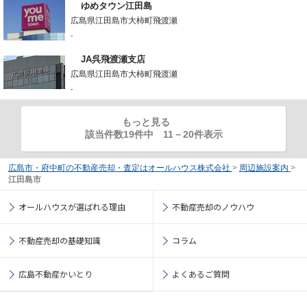
ゆめタウン江田島
広島県江田島市大柿町飛渡瀬
-
JA呉飛渡瀬支店
広島県江田島市大柿町飛渡瀬
-
もっと見る
該当件数19件中
11
－
20
件表示
広島市・府中町の不動産売却・査定はオールハウス株式会社
>
周辺施設案内
>
江田島市
オールハウスが選ばれる理由
不動産売却のノウハウ
不動産売却の基礎知識
コラム
広島不動産かいとり
よくあるご質問