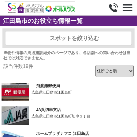
江田島市のお役立ち情報一覧
スポットを絞り込む
※物件情報の周辺施設紹介のページであり、各店舗への問い合わせは当
社では対応できません。
該当件数
19
件
飛渡瀬郵便局
広島県江田島市江田島町
-
JA呉切串支店
広島県江田島市江田島町切串２丁目
-
ホームプラザナフコ 江田島店