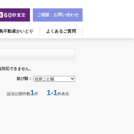
60
ご相談・お問い合わせ
秒査定
単
島不動産かいとり
よくあるご質問
は対応できません。
並び順：
1
1-1
該当公開件数
件
件表示