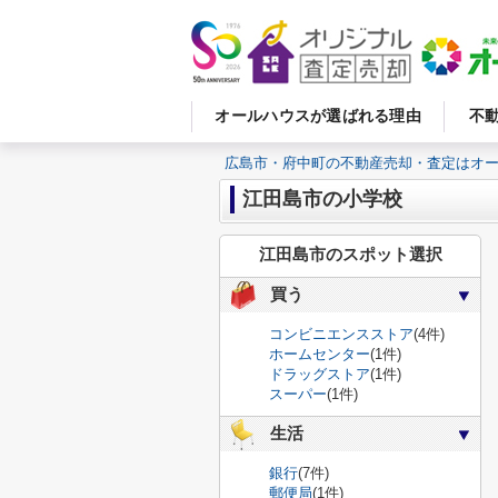
オールハウスが選ばれる理由
不
広島市・府中町の不動産売却・査定はオ
江田島市の小学校
江田島市のスポット選択
買う
コンビニエンスストア
(4件)
ホームセンター
(1件)
ドラッグストア
(1件)
スーパー
(1件)
生活
銀行
(7件)
郵便局
(1件)