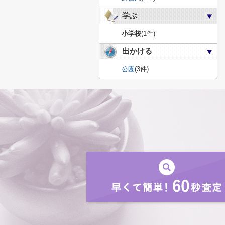
学ぶ
小学校
(1件)
出かける
公園
(3件)