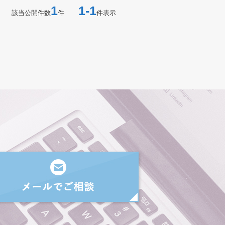
1
1-1
該当公開件数
件
件表示