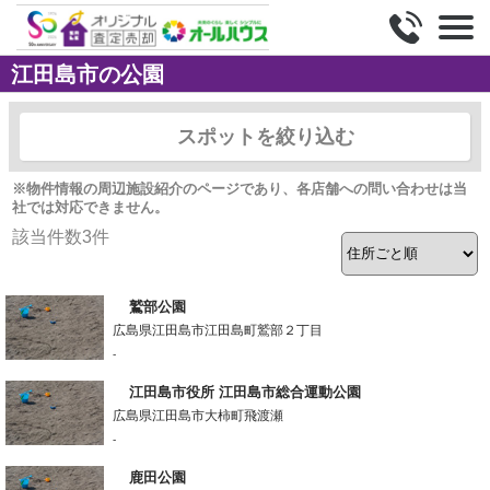
江田島市の公園
スポットを絞り込む
※物件情報の周辺施設紹介のページであり、各店舗への問い合わせは当
社では対応できません。
該当件数
3
件
鷲部公園
広島県江田島市江田島町鷲部２丁目
-
江田島市役所 江田島市総合運動公園
広島県江田島市大柿町飛渡瀬
-
鹿田公園