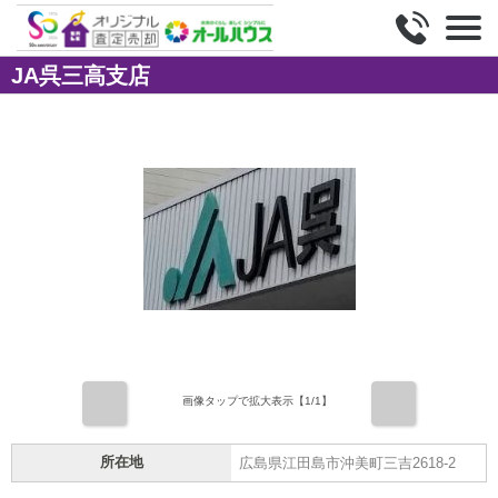
JA呉三高支店
前
次
画像タップで拡大表示【
1
/1】
所在地
広島県江田島市沖美町三吉2618-2