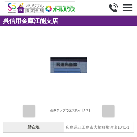
呉信用金庫江能支店
前
次
画像タップで拡大表示【
1
/1】
所在地
広島県江田島市大柿町飛渡瀬1041-1