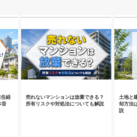
在住経
売れないマンションは放棄できる？
土地と
本音
所有リスクや対処法についても解説
却方法
説