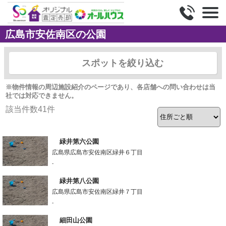
広島市安佐南区の公園
スポットを絞り込む
※物件情報の周辺施設紹介のページであり、各店舗への問い合わせは当
社では対応できません。
該当件数
41
件
緑井第六公園
広島県広島市安佐南区緑井６丁目
-
緑井第八公園
広島県広島市安佐南区緑井７丁目
-
細田山公園