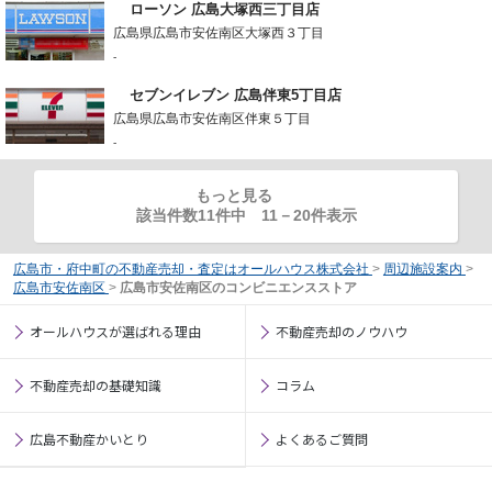
ローソン 広島大塚西三丁目店
広島県広島市安佐南区大塚西３丁目
-
セブンイレブン 広島伴東5丁目店
広島県広島市安佐南区伴東５丁目
-
もっと見る
該当件数11件中
11
－
20
件表示
広島市・府中町の不動産売却・査定はオールハウス株式会社
>
周辺施設案内
>
広島市安佐南区
>
広島市安佐南区のコンビニエンスストア
オールハウスが選ばれる理由
不動産売却のノウハウ
不動産売却の基礎知識
コラム
広島不動産かいとり
よくあるご質問