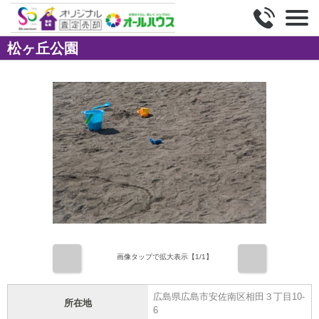
松ヶ丘公園
前
次
画像タップで拡大表示【
1
/1】
広島県広島市安佐南区相田３丁目10-
所在地
6