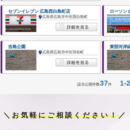
セブンイレブン 広島西白島町店
ローソン 
広島県広島市中区西白島町
吉島公園
東部河岸
広島県広島市中区羽衣町
37
1-2
該当公開件数
件
＼
お気軽にご相談ください！
／