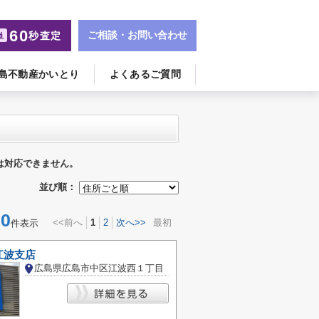
60
ご相談・お問い合わせ
秒査定
単
島不動産かいとり
よくあるご質問
は対応できません。
並び順：
0
<<前へ
1
2
次へ>>
最初
件表示
江波支店
広島県広島市中区江波西１丁目