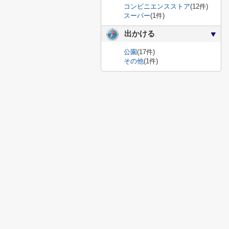
コンビニエンスストア
(12件)
スーパー
(1件)
出かける
公園
(17件)
その他
(1件)