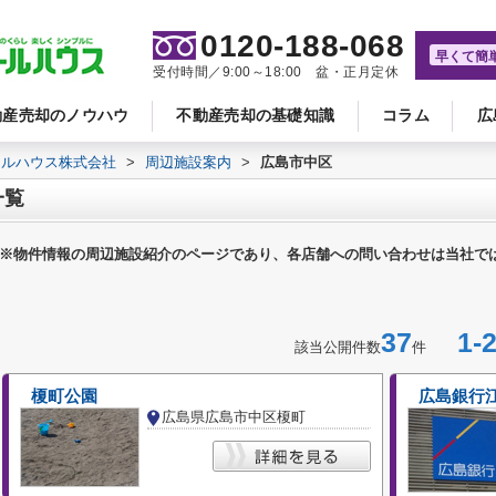
0120-188-068
早くて簡
受付時間／9:00～18:00 盆・正月定休
動産売却のノウハウ
不動産売却の基礎知識
コラム
広
ールハウス株式会社
>
周辺施設案内
>
広島市中区
一覧
※物件情報の周辺施設紹介のページであり、各店舗への問い合わせは当社で
37
1-2
該当公開件数
件
榎町公園
広島銀行
広島県広島市中区榎町