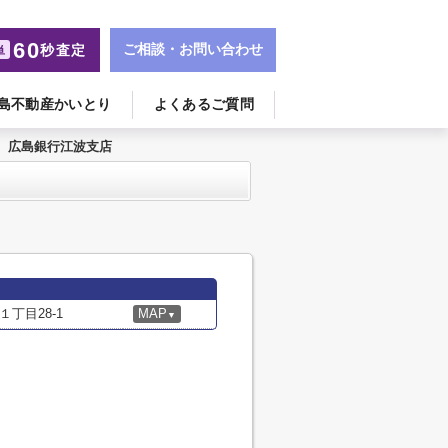
60
ご相談・お問い合わせ
秒査定
単
島不動産かいとり
よくあるご質問
広島銀行江波支店
丁目28-1
MAP
▼