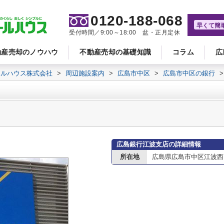
0120-188-068
早くて簡
受付時間／9:00～18:00 盆・正月定休
動産売却のノウハウ
不動産売却の基礎知識
コラム
広
ールハウス株式会社
>
周辺施設案内
>
広島市中区
>
広島市中区の銀行
>
広島銀行江波支店の詳細情報
所在地
広島県広島市中区江波西１