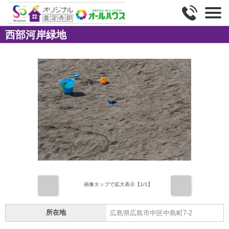
西部河岸緑地
前
次
画像タップで拡大表示【
1
/1】
所在地
広島県広島市中区中島町7-2