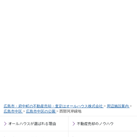
広島市・府中町の不動産売却・査定はオールハウス株式会社
>
周辺施設案内
>
広島市中区
>
広島市中区の公園
>
西部河岸緑地
オールハウスが選ばれる理由
不動産売却のノウハウ