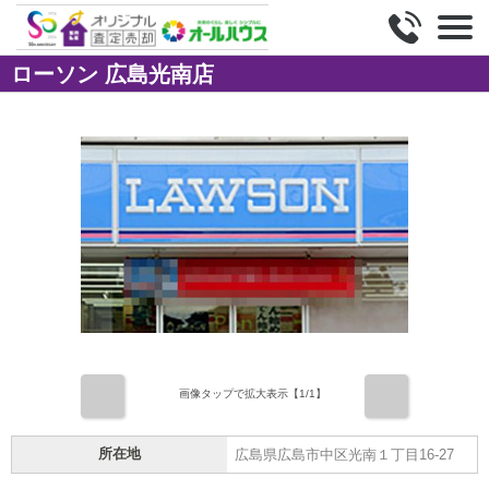
オールハウス株式会社
ローソン 広島光南店
前
次
画像タップで拡大表示【
1
/1】
所在地
広島県広島市中区光南１丁目16-27