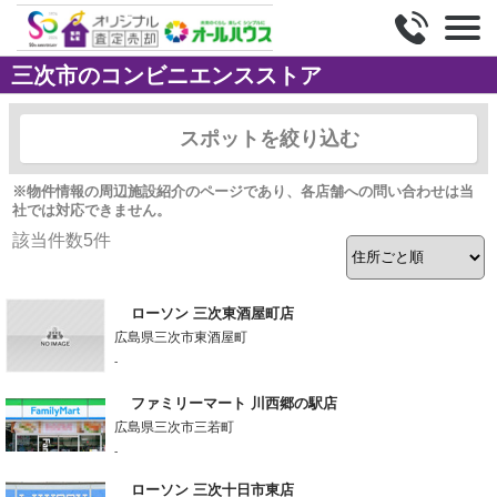
三次市のコンビニエンスストア
スポットを絞り込む
※物件情報の周辺施設紹介のページであり、各店舗への問い合わせは当
社では対応できません。
該当件数
5
件
ローソン 三次東酒屋町店
広島県三次市東酒屋町
-
ファミリーマート 川西郷の駅店
広島県三次市三若町
-
ローソン 三次十日市東店