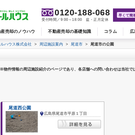
0120-188-068
早くて簡
受付時間／9:00～18:00 盆・正月定休
動産売却のノウハウ
不動産売却の基礎知識
コラム
広
ールハウス株式会社
>
周辺施設案内
>
尾道市
>
尾道市の公園
※物件情報の周辺施設紹介のページであり、各店舗への問い合わせは当社で
尾道西公園
広島県尾道市平原１丁目