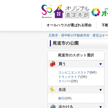
オールハウスが選ばれる理由
不
広島市・府中町の不動産売却・査定はオ
尾道市の公園
尾道市のスポット選択
買う
コンビニエンスストア
(6件)
ドラッグストア
(2件)
スーパー
(2件)
生活
銀行
(1件)
出かける