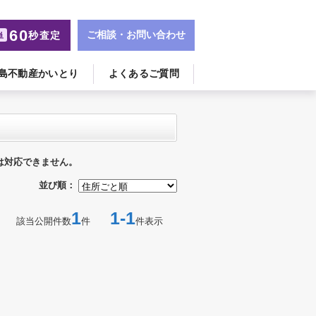
60
ご相談・お問い合わせ
秒査定
単
島不動産かいとり
よくあるご質問
は対応できません。
並び順：
1
1-1
該当公開件数
件
件表示