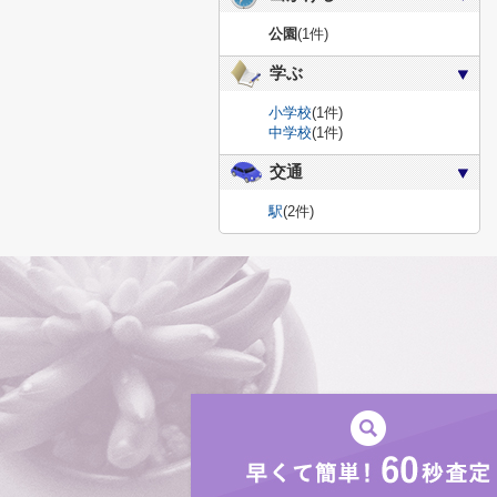
公園
(1件)
学ぶ
小学校
(1件)
中学校
(1件)
交通
駅
(2件)