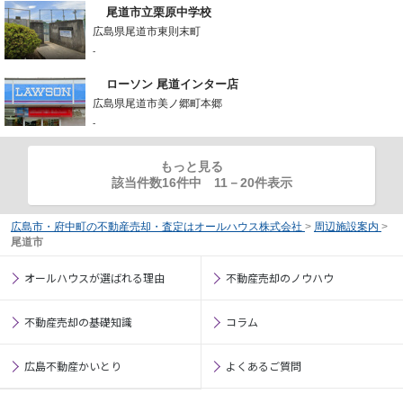
尾道市立栗原中学校
広島県尾道市東則末町
-
ローソン 尾道インター店
広島県尾道市美ノ郷町本郷
-
もっと見る
該当件数16件中
11
－
20
件表示
広島市・府中町の不動産売却・査定はオールハウス株式会社
>
周辺施設案内
>
尾道市
オールハウスが選ばれる理由
不動産売却のノウハウ
不動産売却の基礎知識
コラム
広島不動産かいとり
よくあるご質問