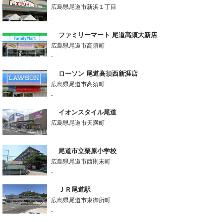
広島県尾道市新浜１丁目
-
ファミリーマート 尾道高須大新店
広島県尾道市高須町
-
ローソン 尾道高須西新涯店
広島県尾道市高須町
-
イオンスタイル尾道
広島県尾道市天満町
-
尾道市立栗原小学校
広島県尾道市西則末町
-
ＪＲ尾道駅
広島県尾道市東御所町
-