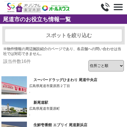
尾道市のお役立ち情報一覧
スポットを絞り込む
※物件情報の周辺施設紹介のページであり、各店舗への問い合わせは当
社では対応できません。
該当件数
16
件
スーパードラッグひまわり 尾道中央店
広島県尾道市栗原西２丁目
-
新尾道駅
広島県尾道市栗原町
-
生鮮壱番館 エブリイ 尾道新浜店