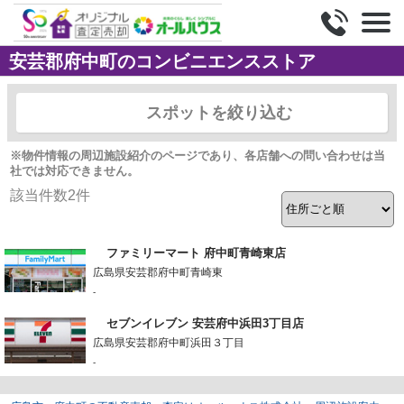
安芸郡府中町のコンビニエンスストア
スポットを絞り込む
※物件情報の周辺施設紹介のページであり、各店舗への問い合わせは当
社では対応できません。
該当件数
2
件
ファミリーマート 府中町青崎東店
広島県安芸郡府中町青崎東
-
セブンイレブン 安芸府中浜田3丁目店
広島県安芸郡府中町浜田３丁目
-