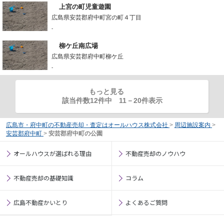
上宮の町児童遊園
広島県安芸郡府中町宮の町４丁目
-
柳ケ丘南広場
広島県安芸郡府中町柳ケ丘
-
もっと見る
該当件数12件中
11
－
20
件表示
広島市・府中町の不動産売却・査定はオールハウス株式会社
>
周辺施設案内
>
安芸郡府中町
>
安芸郡府中町の公園
オールハウスが選ばれる理由
不動産売却のノウハウ
不動産売却の基礎知識
コラム
広島不動産かいとり
よくあるご質問