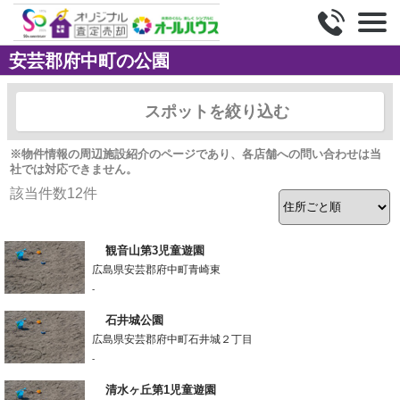
安芸郡府中町の公園
スポットを絞り込む
※物件情報の周辺施設紹介のページであり、各店舗への問い合わせは当
社では対応できません。
該当件数
12
件
観音山第3児童遊園
広島県安芸郡府中町青崎東
-
石井城公園
広島県安芸郡府中町石井城２丁目
-
清水ヶ丘第1児童遊園