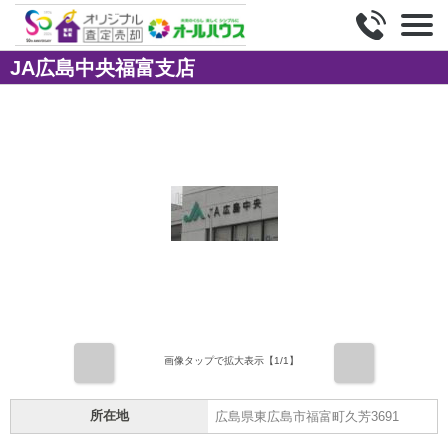
JA広島中央福富支店
前
次
画像タップで拡大表示【
1
/1】
所在地
広島県東広島市福富町久芳3691