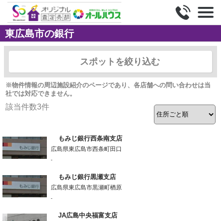
東広島市の銀行
スポットを絞り込む
※物件情報の周辺施設紹介のページであり、各店舗への問い合わせは当
社では対応できません。
該当件数
3
件
もみじ銀行西条南支店
広島県東広島市西条町田口
-
もみじ銀行黒瀬支店
広島県東広島市黒瀬町楢原
-
JA広島中央福富支店