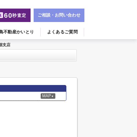
60
ご相談・お問い合わせ
秒査定
単
島不動産かいとり
よくあるご質問
畑支店
MAP
▼