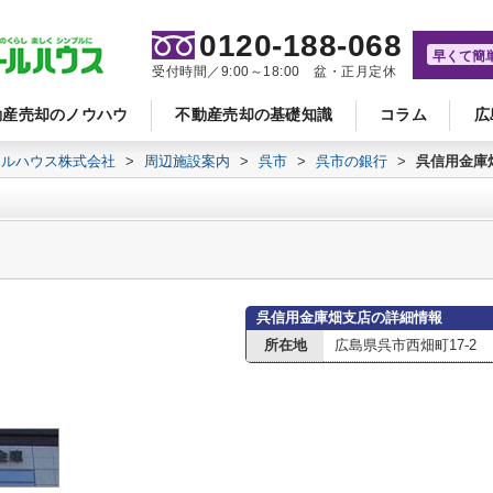
0120-188-068
早くて簡
受付時間／9:00～18:00 盆・正月定休
動産売却のノウハウ
不動産売却の基礎知識
コラム
広
ールハウス株式会社
>
周辺施設案内
>
呉市
>
呉市の銀行
>
呉信用金庫
呉信用金庫畑支店の詳細情報
所在地
広島県呉市西畑町17-2