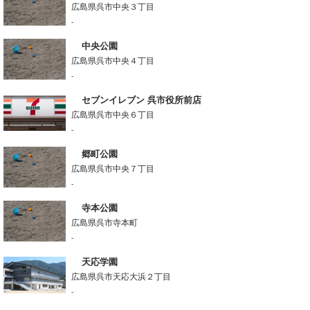
広島県呉市中央３丁目
-
中央公園
広島県呉市中央４丁目
-
セブンイレブン 呉市役所前店
広島県呉市中央６丁目
-
郷町公園
広島県呉市中央７丁目
-
寺本公園
広島県呉市寺本町
-
天応学園
広島県呉市天応大浜２丁目
-