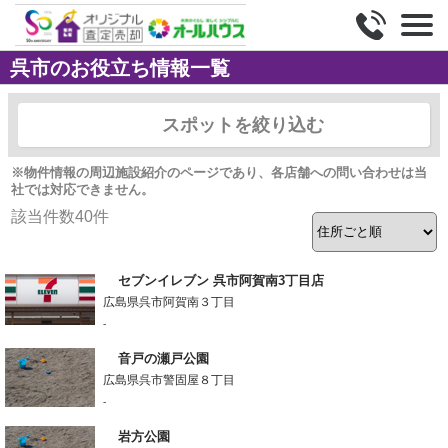
呉市のお役立ち情報一覧
スポットを絞り込む
※物件情報の周辺施設紹介のページであり、各店舗への問い合わせは当
社では対応できません。
該当件数
40
件
セブンイレブン 呉市阿賀南3丁目店
広島県呉市阿賀南３丁目
-
音戸の瀬戸公園
広島県呉市警固屋８丁目
-
岩方公園