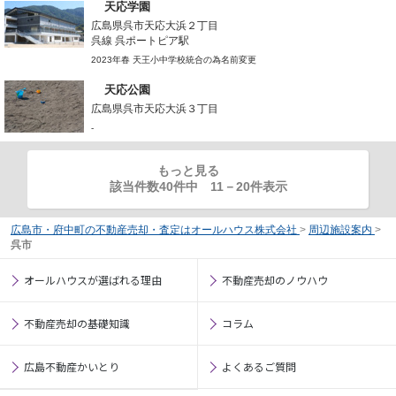
天応学園
広島県呉市天応大浜２丁目
呉線 呉ポートピア駅
2023年春 天王小中学校統合の為名前変更
天応公園
広島県呉市天応大浜３丁目
-
もっと見る
該当件数40件中
11
－
20
件表示
広島市・府中町の不動産売却・査定はオールハウス株式会社
>
周辺施設案内
>
呉市
オールハウスが選ばれる理由
不動産売却のノウハウ
不動産売却の基礎知識
コラム
広島不動産かいとり
よくあるご質問