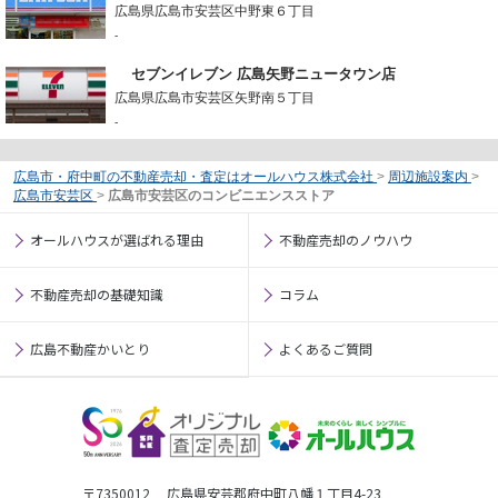
広島県広島市安芸区中野東６丁目
-
セブンイレブン 広島矢野ニュータウン店
広島県広島市安芸区矢野南５丁目
-
広島市・府中町の不動産売却・査定はオールハウス株式会社
>
周辺施設案内
>
広島市安芸区
>
広島市安芸区のコンビニエンスストア
オールハウスが選ばれる理由
不動産売却のノウハウ
不動産売却の基礎知識
コラム
広島不動産かいとり
よくあるご質問
〒7350012 広島県安芸郡府中町八幡１丁目4-23