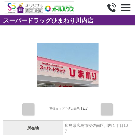
スーパードラッグひまわり川内店
前
次
画像タップで拡大表示【
1
/1】
広島県広島市安佐南区川内１丁目10-
所在地
7