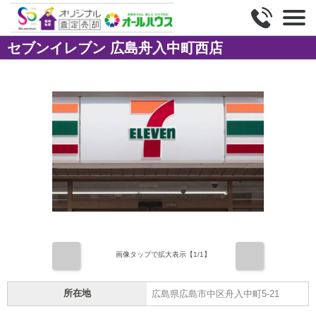
セブンイレブン 広島舟入中町西店
前
次
画像タップで拡大表示【
1
/1】
所在地
広島県広島市中区舟入中町5-21