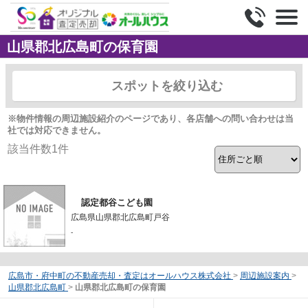
山県郡北広島町の保育園
スポットを絞り込む
※物件情報の周辺施設紹介のページであり、各店舗への問い合わせは当
社では対応できません。
該当件数
1
件
認定都谷こども園
広島県山県郡北広島町戸谷
-
広島市・府中町の不動産売却・査定はオールハウス株式会社
>
周辺施設案内
>
山県郡北広島町
>
山県郡北広島町の保育園