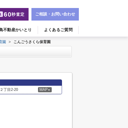
60
ご相談・お問い合わせ
秒査定
単
島不動産かいとり
よくあるご質問
育園
>
こんごうさくら保育園
丁目2-20
MAP
▼