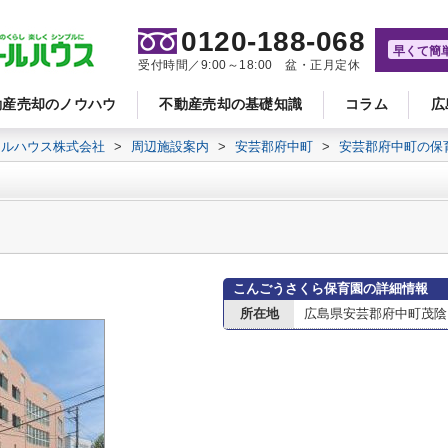
0120-188-068
早くて簡
受付時間／9:00～18:00 盆・正月定休
動産売却のノウハウ
不動産売却の基礎知識
コラム
広
ールハウス株式会社
>
周辺施設案内
>
安芸郡府中町
>
安芸郡府中町の保
こんごうさくら保育園の詳細情報
所在地
広島県安芸郡府中町茂陰２