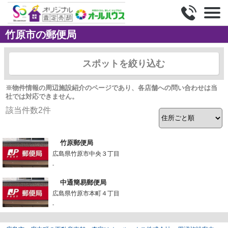
竹原市の郵便局
スポットを絞り込む
※物件情報の周辺施設紹介のページであり、各店舗への問い合わせは当
社では対応できません。
該当件数
2
件
竹原郵便局
広島県竹原市中央３丁目
-
中通簡易郵便局
広島県竹原市本町４丁目
-