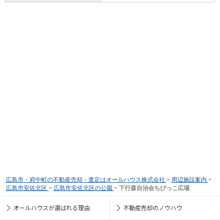
広島市・府中町の不動産売却・査定はオールハウス株式会社
>
周辺施設案内
>
広島市安佐北区
>
広島市安佐北区の公園
>
下行森自治会ちびっこ広場
オールハウスが選ばれる理由
不動産売却のノウハウ