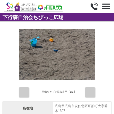
下行森自治会ちびっこ広場
前
次
画像タップで拡大表示【
1
/1】
広島県広島市安佐北区可部町大字勝
所在地
木1397