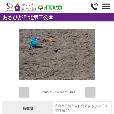
あさひが丘北第三公園
前
次
画像タップで拡大表示【
1
/1】
広島県広島市安佐北区あさひが丘９
所在地
丁目19-29