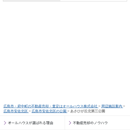
広島市・府中町の不動産売却・査定はオールハウス株式会社
>
周辺施設案内
>
広島市安佐北区
>
広島市安佐北区の公園
>
あさひが丘北第三公園
オールハウスが選ばれる理由
不動産売却のノウハウ