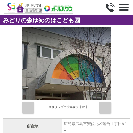
みどりの森ゆめのはこども園
前
次
画像タップで拡大表示【
1
/1】
広島県広島市安佐北区落合１丁目5-1
所在地
1