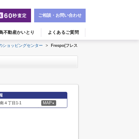
60
ご相談・お問い合わせ
秒査定
単
島不動産かいとり
よくあるご質問
のショッピングセンター
>
Frespo(フレス
報
４丁目1-1
MAP
▼