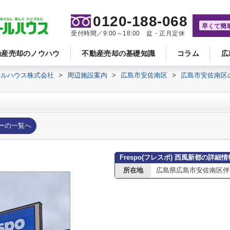
0120-188-068
早くて簡
受付時間／9:00～18:00 盆・正月定休
動産売却のノウハウ
不動産売却の基礎知識
コラム
広
ールハウス株式会社
>
周辺施設案内
>
広島市安佐南区
>
広島市安佐南区
ーの一覧へ
Frespo(フレスポ) 西風新都の詳細情
所在地
広島県広島市安佐南区伴南