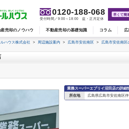
0120-188-068
早くて簡
受付時間／9:00～18:00 盆・正月定休
動産売却のノウハウ
不動産売却の基礎知識
コラム
広
ールハウス株式会社
>
周辺施設案内
>
広島市安佐南区
>
広島市安佐南区
店
業務スーパーエブリイ沼田店の詳細
所在地
広島県広島市安佐南区伴中