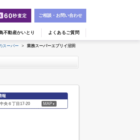
60
ご相談・お問い合わせ
秒査定
単
島不動産かいとり
よくあるご質問
のスーパー
>
業務スーパーエブリイ沼田
情報
央６丁目17-20
MAP
▼