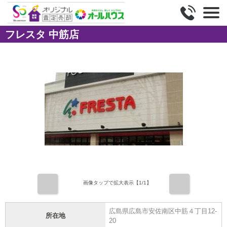
フレスタ 中筋店
前
次
画像タップで拡大表示【
1
/1】
広島県広島市安佐南区中筋４丁目12-
所在地
20