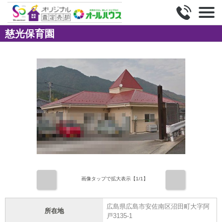
慈光保育園
前
次
画像タップで拡大表示【
1
/1】
広島県広島市安佐南区沼田町大字阿
所在地
戸3135-1