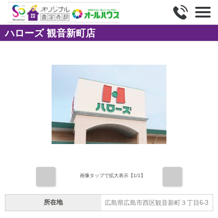
ハローズ 観音新町店
前
次
画像タップで拡大表示【
1
/1】
所在地
広島県広島市西区観音新町３丁目6-3