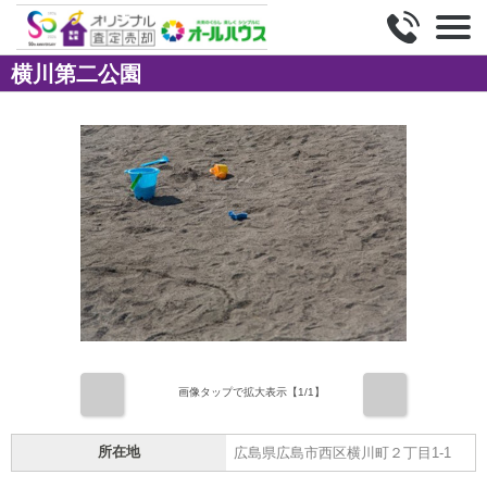
横川第二公園
前
次
画像タップで拡大表示【
1
/1】
所在地
広島県広島市西区横川町２丁目1-1