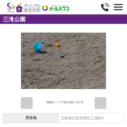
三滝公園
前
次
画像タップで拡大表示【
1
/1】
所在地
広島県広島市西区三滝町5