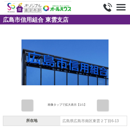
広島市信用組合 東雲支店
前
次
画像タップで拡大表示【
1
/1】
所在地
広島県広島市南区東雲２丁目6-13