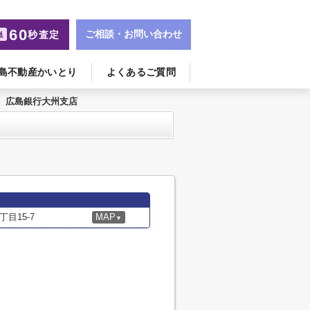
60
ご相談・お問い合わせ
秒査定
単
島不動産かいとり
よくあるご質問
広島銀行大州支店
目15-7
MAP
▼