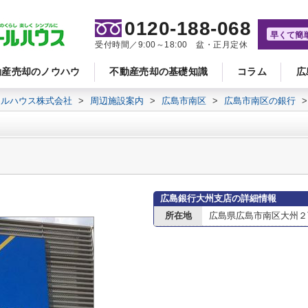
0120-188-068
早くて簡
受付時間／9:00～18:00 盆・正月定休
動産売却のノウハウ
不動産売却の基礎知識
コラム
広
ールハウス株式会社
>
周辺施設案内
>
広島市南区
>
広島市南区の銀行
>
広島銀行大州支店の詳細情報
所在地
広島県広島市南区大州２丁