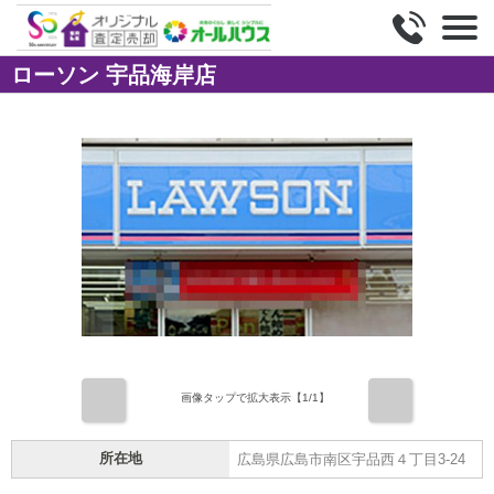
ローソン 宇品海岸店
前
次
画像タップで拡大表示【
1
/1】
所在地
広島県広島市南区宇品西４丁目3-24