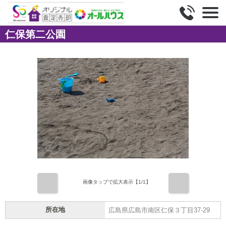
仁保第二公園
前
次
画像タップで拡大表示【
1
/1】
所在地
広島県広島市南区仁保３丁目37-29